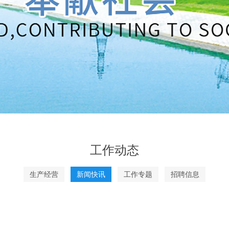
工作动态
生产经营
新闻快讯
工作专题
招聘信息