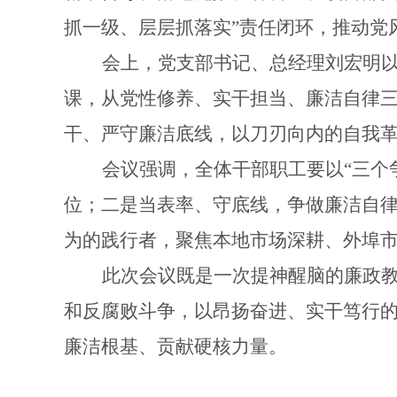
抓一级、层层抓落实”责任闭环，推动党
会上，党支部书记、总经理
刘宏明
课，从党性修养、实干担当、廉洁自律
干、严守廉洁底线，以刀刃向内的
自我
会议
强调，全体干部职工要以
“三
位；二是当表率、守底线，争做廉洁自
为的践行者，
聚焦本地市场深耕、
外埠
此次会议既是一次
提神醒脑的
廉政
和
反腐败斗争，以昂扬
奋进、实干笃行
廉洁根基、贡献硬核力量
。