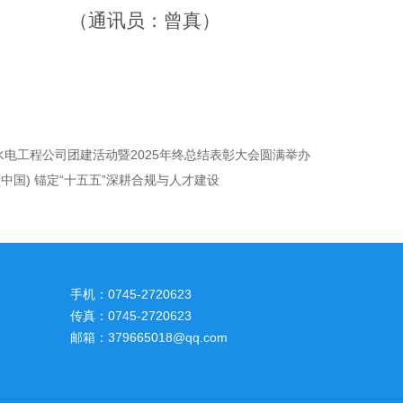
（通讯员：曾真）
水电工程公司团建活动暨2025年终总结表彰大会圆满举办​
中国) 锚定“十五五”深耕合规与人才建设
手机：0745-2720623
传真：0745-2720623
邮箱：379665018@qq.com