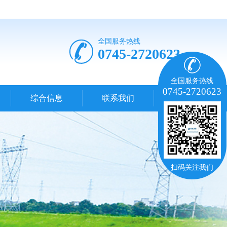
全国服务热线
0745-2720623
全国服务热线
0745-2720623
综合信息
联系我们
扫码关注我们