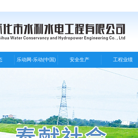
态
乐动网-乐动(中国)
安全生产
工程业绩