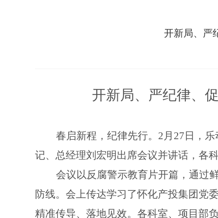
开新局、严纪
开新局
、
严纪律
、
春启新程，纪律先行。
2月27日，
记、总经理刘宏明出席会议并讲话，各
会议以反腐警示教育片开篇，
通过
防线。会
上
传达
学习了
怀化产投集团党
精准传导、落地见效
。
各科室、项目部