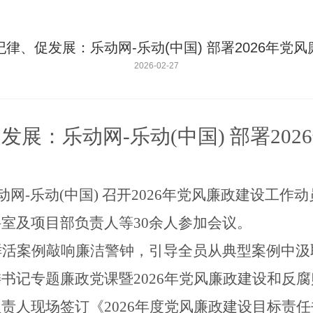
律、促发展：乐动网-乐动(中国) 部署2026年党
2026-02-27
促发展
：
乐动网-乐动(中国) 部署
20
乐动网-乐动(中国) 召开2026年党风廉政建设
科室及项目部负责人等
3
0余人参加会议。
鲜活案例敲响廉洁警钟，引导全员从典型案例中汲
委书记专题廉政党课暨
2026年党风廉政建设和反
负责人现场签订《
2026年度
党风廉政
建设目标
责任