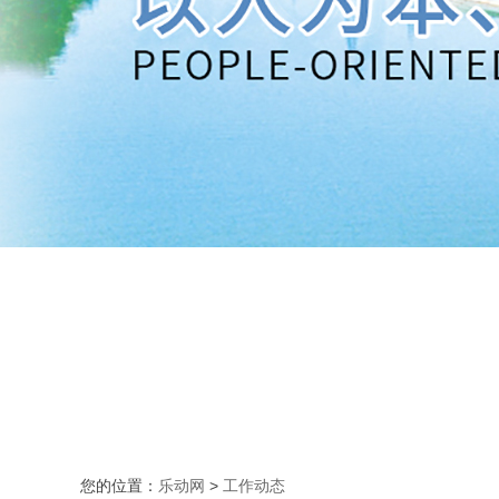
您的位置：
乐动网
>
工作动态