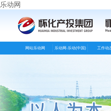
乐动网
网站乐动网
乐动网-乐动(中国)
工作动