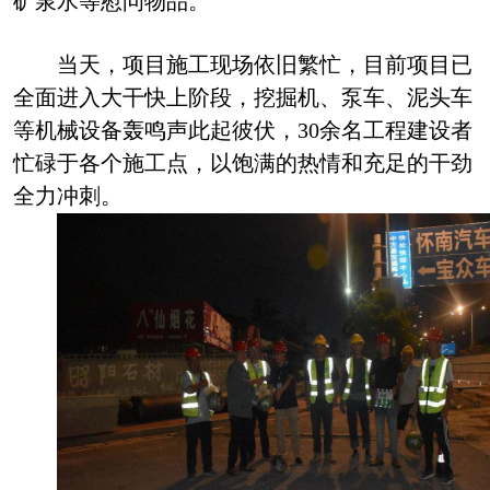
矿泉水
等慰问物品。
当天，项目施工现场依旧繁忙，目前项目已
全面进入大干快上阶段，挖掘机、泵车、泥头车
等机械设备轰鸣声此起彼伏，
30
余
名
工程建设者
忙碌于各个施工点，以饱满的热情和充足的干劲
全力冲刺
。