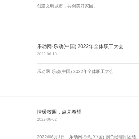
创建文明城市，共创美好家园。
乐动网-乐动(中国) 2022年全体职工大会
2022-06-10
乐动网-乐动(中国) 2022年全体职工大会
情暖校园，点亮希望
2022-06-02
2022年6月1日，乐动网-乐动(中国) 副总经理肖