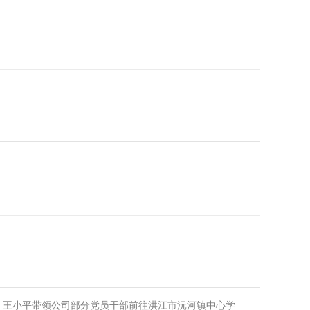
团结、王小平带领公司部分党员干部前往洪江市沅河镇中心学