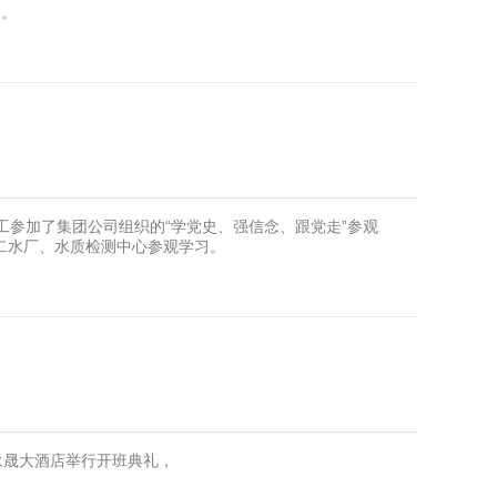
金。
工参加了集团公司组织的“学党史、强信念、跟党走”参观
二水厂、水质检测中心参观学习。
在永晟大酒店举行开班典礼，