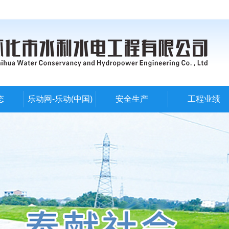
态
乐动网-乐动(中国)
安全生产
工程业绩