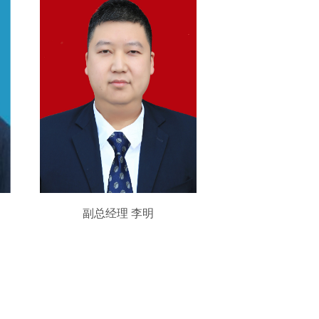
副总经理 李明