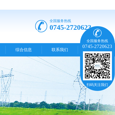
全国服务热线
0745-2720623
全国服务热线
0745-2720623
综合信息
联系我们
扫码关注我们